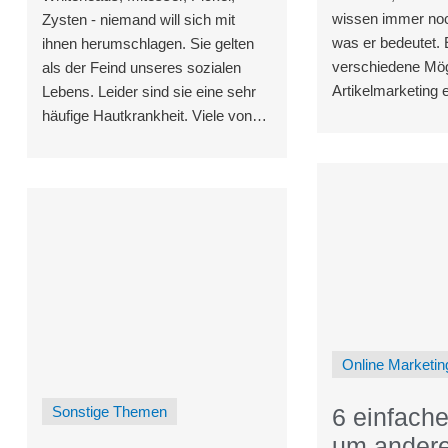
wissen immer noc
Zysten - niemand will sich mit
was er bedeutet. 
ihnen herumschlagen. Sie gelten
verschiedene Mög
als der Feind unseres sozialen
Artikelmarketing e
Lebens. Leider sind sie eine sehr
Instrument für Ihre
häufige Hautkrankheit. Viele von
Marketingstrategi
uns werden irgendwann in ihrem
Leben diese kleinen (und
manchmal
Online Marketin
6 einfache
Sonstige Themen
um ander