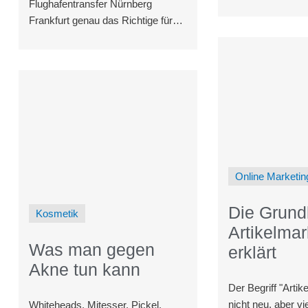
Globus. Online-U
Flughafentransfer Nürnberg
noch nicht erkann
Frankfurt genau das Richtige für
wichtig gute
Sie! Unser Fahrer holt Sie pünktlich
an Ihrer Haustür ab und bringt Sie
entspannt zum Flughafen
Frankfurt.
Online Marketin
Die Grund
Kosmetik
Artikelmar
Was man gegen
erklärt
Akne tun kann
Der Begriff "Artik
nicht neu, aber v
Whiteheads, Mitesser, Pickel,