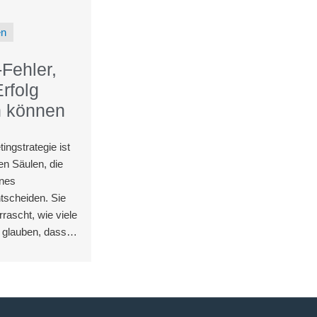
en
Fehler,
Erfolg
n können
ingstrategie ist
en Säulen, die
ines
scheiden. Sie
rascht, wie viele
 glauben, dass
en effektiv