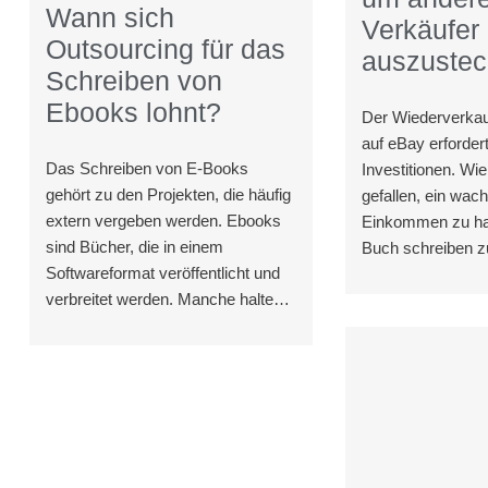
Wann sich
Verkäufer
Outsourcing für das
auszuste
Schreiben von
Ebooks lohnt?
Der Wiederverkau
auf eBay erfordert
Das Schreiben von E-Books
Investitionen. Wi
gehört zu den Projekten, die häufig
gefallen, ein wa
extern vergeben werden. Ebooks
Einkommen zu ha
sind Bücher, die in einem
Buch schreiben 
Softwareformat veröffentlicht und
möchten Sie viell
verbreitet werden. Manche halten
aufgeben und in Te
sie für viel praktischer als
Hause aus
herkömmliche Bücher, weil sie auf