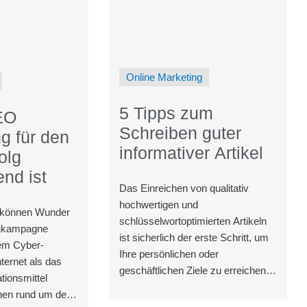
Online Marketing
5 Tipps zum
EO
Schreiben guter
g für den
informativer Artikel
olg
nd ist
Das Einreichen von qualitativ
hochwertigen und
 können Wunder
schlüsselwortoptimierten Artikeln
ngkampagne
ist sicherlich der erste Schritt, um
sem Cyber-
Ihre persönlichen oder
Internet als das
geschäftlichen Ziele zu erreichen.
ionsmittel
Viele Autoren fragen sich jedoch,
en rund um den
warum ihre Artikel nicht von