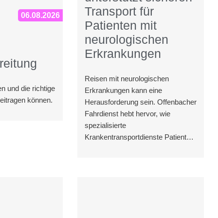
Transport für
06.08.2026
Patienten mit
neurologischen
Erkrankungen
reitung
Reisen mit neurologischen
n und die richtige
Erkrankungen kann eine
eitragen können.
Herausforderung sein. Offenbacher
Fahrdienst hebt hervor, wie
spezialisierte
Krankentransportdienste Patienten
helfen, sicher und komfortabel zu
reisen.
vermarkten, während sie sich in