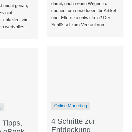
damit, nach neuen Wegen zu
h nicht genau,
suchen, um neue Ideen für Artikel
Es gibt
über Eltern zu entwickeln? Der
lichkeiten, wie
Schlüssel zum Verkauf von
in wertvolles
Nachdrucken an Elternzeitschriften
 digitale
liegt in der Entwicklung brillanter
e sein kann. Das
Online Marketing
g
4 Schritte zur
 Tipps,
Entdeckung
e eBook-