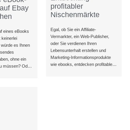
profitabler
 auf Ebay
Nischenmärkte
chen
Egal, ob Sie ein Affiliate-
f eines eBooks
Vermarkter, ein Web-Publisher,
 keinerlei
oder Sie verdienen Ihren
e würde es Ihnen
Lebensunterhalt erstellen und
chsendes
Marketing-Informationsprodukte
ben, ohne ein
wie ebooks, entdecken profitable
zu müssen? Oder
Nischenmärkte zu nutzen ist
eicht Ihren Job
wahrscheinlich an der Spitze Ihrer
ilzeit von zu
To-do-Liste. Im